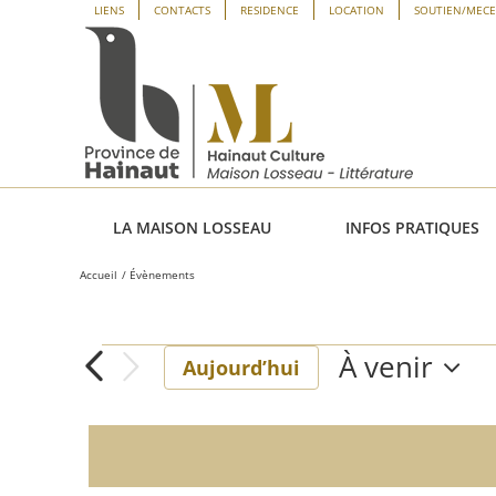
Passer
Panneau de gestion des cookies
LIENS
CONTACTS
RESIDENCE
LOCATION
SOUTIEN/MEC
au
contenu
LA MAISON LOSSEAU
INFOS PRATIQUES
Accueil
Évènements
À venir
Évènements
Aujourd’hui
Sélectionne
une
date.