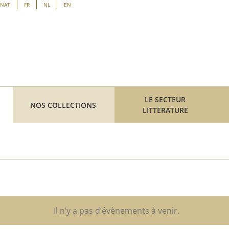
ENAT
FR
NL
EN
LE SECTEUR
NOS COLLECTIONS
LITTERATURE
z
Il n’y a pas d’évènements à venir.
Notice