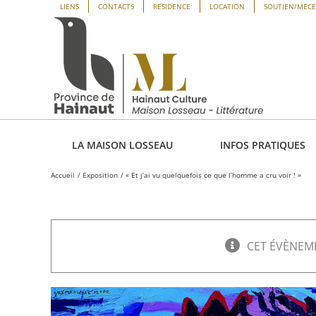
Passer
Panneau de gestion des cookies
LIENS
CONTACTS
RESIDENCE
LOCATION
SOUTIEN/MEC
au
contenu
LA MAISON LOSSEAU
INFOS PRATIQUES
Accueil
Exposition
« Et j’ai vu quelquefois ce que l’homme a cru voir ! »
CET ÉVÈNEME