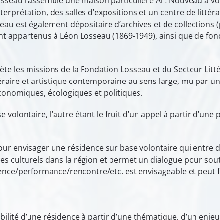
 Losseau rassemble une maison particulière Art Nouveau à 
rprétation, des salles d’expositions et un centre de littéra
seau est également dépositaire d’archives et de collections
nt appartenus à Léon Losseau (1869-1949), ainsi que de fonds 
e les missions de la Fondation Losseau et du Secteur Litté
ttéraire et artistique contemporaine au sens large, mu par une
économiques, écologiques et politiques.
se volontaire, l’autre étant le fruit d’un appel à partir d’u
ur envisager une résidence sur base volontaire qui entre da
hanges culturels dans la région et permet un dialogue pour s
nce/performance/rencontre/etc. est envisageable et peut fa
ilité d’une résidence à partir d’une thématique, d’un enjeu