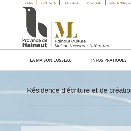
Passer
Panneau de gestion des cookies
LIENS
CONTACTS
RESIDENCE
LOCATION
SOUTIEN/MEC
au
contenu
LA MAISON LOSSEAU
INFOS PRATIQUES
Résidence d’écriture et de créat