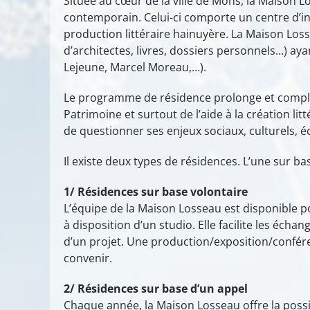
Située au cœur de la ville de Mons, la Maison
contemporain. Celui-ci comporte un centre d’inte
production littéraire hainuyère. La Maison Los
d’architectes, livres, dossiers personnels…) aya
Lejeune, Marcel Moreau,…).
Le programme de résidence prolonge et complèt
Patrimoine et surtout de l’aide à la création li
de questionner ses enjeux sociaux, culturels, 
Il existe deux types de résidences. L’une sur ba
1/ Résidences sur base volontaire
L’équipe de la Maison Losseau est disponible po
à disposition d’un studio. Elle facilite les éc
d’un projet. Une production/exposition/confére
convenir.
2/ Résidences sur base d’un appel
Chaque année, la Maison Losseau offre la possib