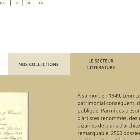
ENAT
FR
NL
EN
LE SECTEUR
NOS COLLECTIONS
LITTERATURE
À sa mort en 1949, Léon Lo
patrimonial conséquent. d
publique. Parmi ces tréso
d’artistes renommés, des mi
dizaines de plans d’archite
remarquable, 2500 dossier