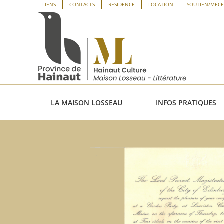
Passer
Panneau de gestion des cookies
LIENS
CONTACTS
RESIDENCE
LOCATION
SOUTIEN/MEC
au
contenu
LA MAISON LOSSEAU
INFOS PRATIQUES