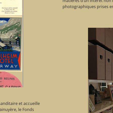
matières d’un intérêt non
photographiques prises en
nditaire et accueille
ainuyère, le Fonds