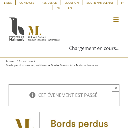
Passer
Panneau de gestion des cookies
LIENS
CONTACTS
RESIDENCE
LOCATION
SOUTIEN/MECENAT
FR
NL
EN
au
contenu
Chargement en cours...
Accueil
Exposition
Bords perdus, une exposition de Marie Bonnin à la Maison Losseau
×
CET ÉVÈNEMENT EST PASSÉ.