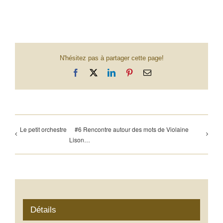
N'hésitez pas à partager cette page!
Facebook
X
LinkedIn
Pinterest
Email
Le petit orchestre
#6 Rencontre autour des mots de Violaine
Lison…
Détails