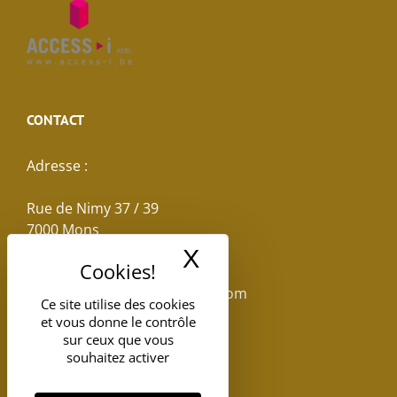
CONTACT
Adresse :
Rue de Nimy 37 / 39
7000 Mons
X
Masquer le band
Email :
reservations.losseau@gmail.com
Ce site utilise des cookies
et vous donne le contrôle
Tel: +32(0)65.398.880
sur ceux que vous
souhaitez activer