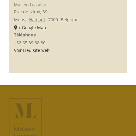
Maison Losseau
Rue de Nimy, 39
Mons
,
Hainaut
7000
Belgique
+ Google Map
Téléphone
+32 65 39 88 80
Voir Lieu site web