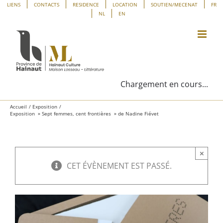
Passer
Panneau de gestion des cookies
LIENS
CONTACTS
RESIDENCE
LOCATION
SOUTIEN/MECENAT
FR
NL
EN
au
contenu
Chargement en cours...
Accueil
Exposition
Exposition » Sept femmes, cent frontières » de Nadine Fiévet
×
CET ÉVÈNEMENT EST PASSÉ.