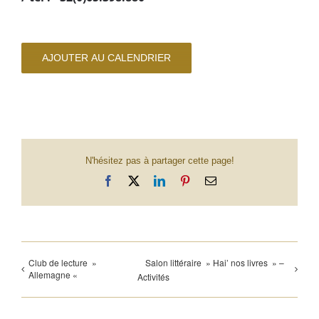
AJOUTER AU CALENDRIER
N'hésitez pas à partager cette page!
Facebook
X
LinkedIn
Pinterest
Email
Club de lecture »
Salon littéraire » Hai’ nos livres » –
Allemagne «
Activités