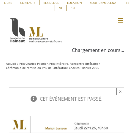
Passer
Panneau de gestion des cookies
LIENS
CONTACTS
RESIDENCE
LOCATION
SOUTIEN/MECENAT
FR
NL
EN
au
contenu
Chargement en cours...
Accueil
Prix Charles Plisnier
Prix littéraire
Rencontre littéraire
Cérémonie de remise du Prix de Littérature Charles Plisnier 2025
×
CET ÉVÈNEMENT EST PASSÉ.