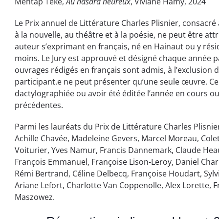
Mehtap Teke,
Au hasard heureux
, Viviane Hamy, 2024
Le Prix annuel de Littérature Charles Plisnier, consacr
à la nouvelle, au théâtre et à la poésie, ne peut être at
auteur s’exprimant en français, né en Hainaut ou y rési
moins. Le Jury est approuvé et désigné chaque année par
ouvrages rédigés en français sont admis, à l’exclusion
participant.e ne peut présenter qu’une seule œuvre. Cell
dactylographiée ou avoir été éditée l’année en cours o
précédentes.
Parmi les lauréats du Prix de Littérature Charles Plisnie
Achille Chavée, Madeleine Gevers, Marcel Moreau, Cole
Voiturier, Yves Namur, Francis Dannemark, Claude H
François Emmanuel, Françoise Lison-Leroy, Daniel Charn
Rémi Bertrand, Céline Delbecq, Françoise Houdart, Sylvi
Ariane Lefort, Charlotte Van Coppenolle, Alex Lorette, F
Maszowez.