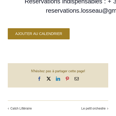
Réservations indispensables : + 3
reservations.losseau@gm
AJOUTER AU CALENDRIER
N'hésitez pas à partager cette page!
Facebook
X
LinkedIn
Pinterest
Email
Catch Littéraire
Le petit orchestre