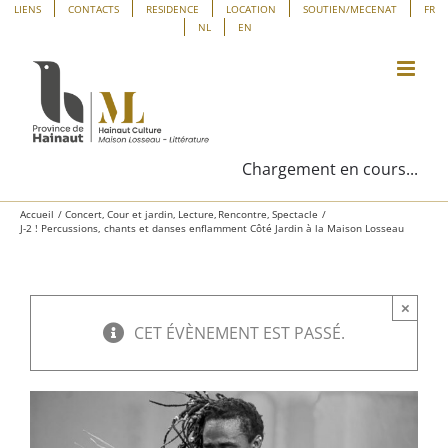
Passer
Panneau de gestion des cookies
LIENS
CONTACTS
RESIDENCE
LOCATION
SOUTIEN/MECENAT
FR
NL
EN
au
contenu
Chargement en cours...
Accueil
Concert
Cour et jardin
Lecture
Rencontre
Spectacle
J-2 ! Percussions, chants et danses enflamment Côté Jardin à la Maison Losseau
×
CET ÉVÈNEMENT EST PASSÉ.