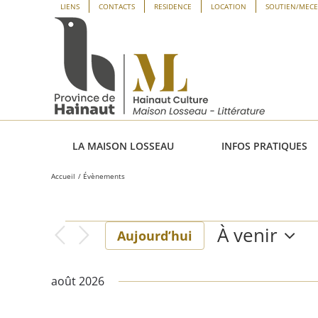
Passer
Panneau de gestion des cookies
LIENS
CONTACTS
RESIDENCE
LOCATION
SOUTIEN/MEC
au
contenu
LA MAISON LOSSEAU
INFOS PRATIQUES
Accueil
Évènements
À venir
Évènements
Aujourd’hui
Sélectionne
une
août 2026
date.