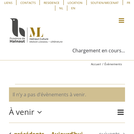
Passer
Panneau de gestion des cookies
LIENS
CONTACTS
RESIDENCE
LOCATION
SOUTIEN/MECENAT
FR
NL
EN
au
contenu
Chargement en cours...
Accueil
Évènements
Évènements
Il n’y a pas d’évènements à venir.
Notice
À venir
Navig
Liste
Navig
de
Sélectionnez
vues
une
par
Évène
Évènements
Évènements