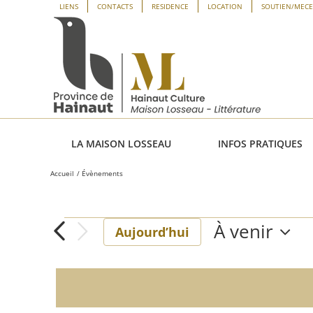
Passer
Panneau de gestion des cookies
LIENS
CONTACTS
RESIDENCE
LOCATION
SOUTIEN/MEC
au
contenu
LA MAISON LOSSEAU
INFOS PRATIQUES
Accueil
Évènements
À venir
Évènements
Aujourd’hui
Sélectionne
une
date.