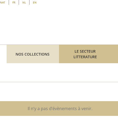
ENAT
FR
NL
EN
LE SECTEUR
NOS COLLECTIONS
LITTERATURE
z
Il n’y a pas d’évènements à venir.
Notice