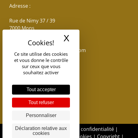
Adresse :
Rue de Nimy 37 / 39
7000 Mons
X
Masquer le band
Email :
reservations.losseau@gmail.com
Ce site utilise des cookies
et vous donne le contrôle
Tel: +32(0)65.398.880
sur ceux que vous
souhaitez activer
Tout accepter
Tout refuser
Personnaliser
Déclaration relative aux
DGSI - 2017 |
Politique de confidentialité
|
cookies
Politique d'utilisation des cookies
|
Copyright
|