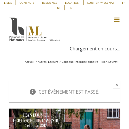
Passer
Panneau de gestion des cookies
LIENS
CONTACTS
RESIDENCE
LOCATION
SOUTIEN/MECENAT
FR
NL
EN
au
contenu
Chargement en cours...
Accueil
Autres
Lecture
Colloque interdisciplinaire – Jean Louvet
×
CET ÉVÈNEMENT EST PASSÉ.