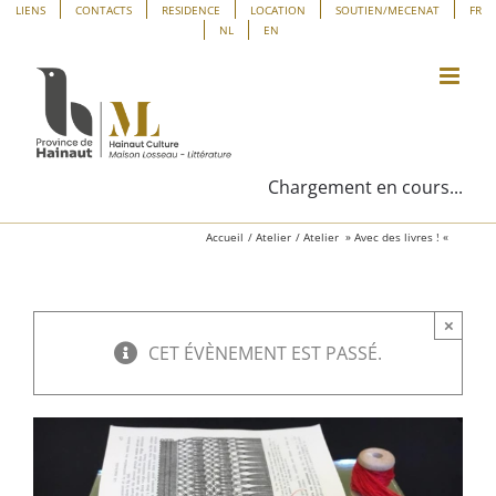
Passer
Panneau de gestion des cookies
LIENS
CONTACTS
RESIDENCE
LOCATION
SOUTIEN/MECENAT
FR
NL
EN
au
contenu
Chargement en cours...
Accueil
Atelier
Atelier » Avec des livres ! «
×
CET ÉVÈNEMENT EST PASSÉ.