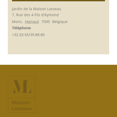
Jardin de la Maison Losseau
7, Rue des 4 Fils d'Aymond
Mons
,
Hainaut
7000
Belgique
Téléphone
+32 (0) 65/39.88.80