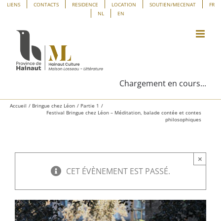
Passer
Panneau de gestion des cookies
LIENS
CONTACTS
RESIDENCE
LOCATION
SOUTIEN/MECENAT
FR
NL
EN
au
contenu
Chargement en cours...
Accueil
Bringue chez Léon
Partie 1
Festival Bringue chez Léon – Méditation, balade contée et contes
philosophiques
×
CET ÉVÈNEMENT EST PASSÉ.