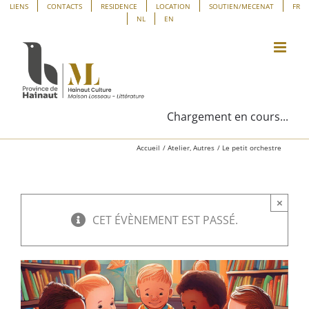
Passer
Panneau de gestion des cookies
LIENS
CONTACTS
RESIDENCE
LOCATION
SOUTIEN/MECENAT
FR
NL
EN
au
contenu
Chargement en cours...
Accueil
Atelier
Autres
Le petit orchestre
×
CET ÉVÈNEMENT EST PASSÉ.