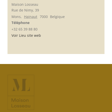
Maison Losseau
Rue de Nimy, 39
Mons
,
Hainaut
7000
Belgique
Téléphone
+32 65 39 88 80
Voir Lieu site web