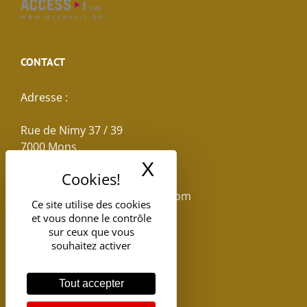
CONTACT
Adresse :
Rue de Nimy 37 / 39
7000 Mons
X
Masquer le band
Email :
reservations.losseau@gmail.com
Ce site utilise des cookies
et vous donne le contrôle
Tel: +32(0)65.398.880
sur ceux que vous
souhaitez activer
Tout accepter