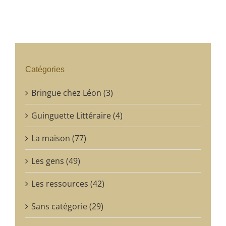
Catégories
Bringue chez Léon (3)
Guinguette Littéraire (4)
La maison (77)
Les gens (49)
Les ressources (42)
Sans catégorie (29)