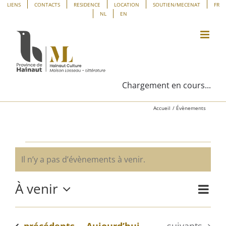
Passer
Panneau de gestion des cookies
LIENS
CONTACTS
RESIDENCE
LOCATION
SOUTIEN/MECENAT
FR
NL
EN
au
contenu
Chargement en cours...
Accueil
Évènements
Évènements
Il n’y a pas d’évènements à venir.
Notice
À venir
Navig
Liste
Navig
de
Sélectionnez
vues
une
par
Évène
Évènements
Évènements