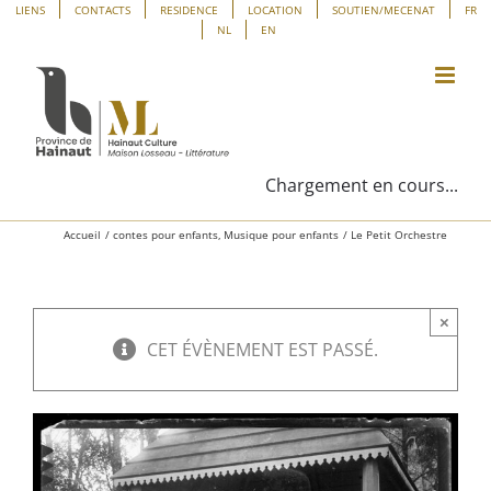
Passer
Panneau de gestion des cookies
LIENS
CONTACTS
RESIDENCE
LOCATION
SOUTIEN/MECENAT
FR
NL
EN
au
contenu
Chargement en cours...
Accueil
contes pour enfants
Musique pour enfants
Le Petit Orchestre
×
CET ÉVÈNEMENT EST PASSÉ.