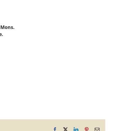
0 Mons.
e.
Facebook
X
LinkedIn
Pinterest
Email