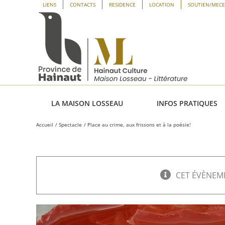
Passer
Panneau de gestion des cookies
LIENS
CONTACTS
RESIDENCE
LOCATION
SOUTIEN/MEC
au
contenu
LA MAISON LOSSEAU
INFOS PRATIQUES
Accueil
Spectacle
Place au crime, aux frissons et à la poésie!
CET ÉVÈNEME