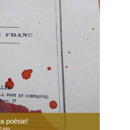
la poésie!
0 min