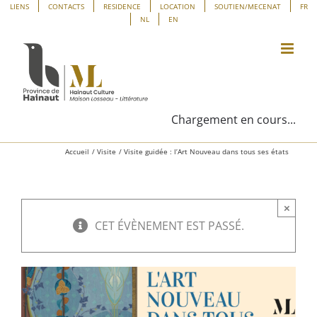
Passer
Panneau de gestion des cookies
LIENS
CONTACTS
RESIDENCE
LOCATION
SOUTIEN/MECENAT
FR
NL
EN
au
contenu
Chargement en cours...
Accueil
Visite
Visite guidée : l’Art Nouveau dans tous ses états
×
CET ÉVÈNEMENT EST PASSÉ.