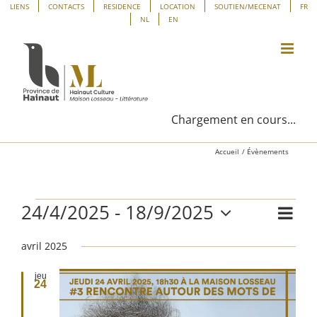
Passer
Panneau de gestion des cookies
LIENS
CONTACTS
RESIDENCE
LOCATION
SOUTIEN/MECENAT
FR
NL
EN
au
contenu
Chargement en cours...
Accueil
Évènements
24/4/2025
 - 
18/9/2025
Évènements
Navig
Liste
Navig
de
Sélectionnez
vues
avril 2025
une
par
Évène
date.
consu
jeu
24