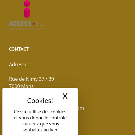
CONTACT
Adresse :
Rue de Nimy 37 / 39
7000 Mons
X
Masquer le band
Email :
reservations.losseau@gmail.com
Ce site utilise des cookies
et vous donne le contrôle
Tel: +32(0)65.398.880
sur ceux que vous
souhaitez activer