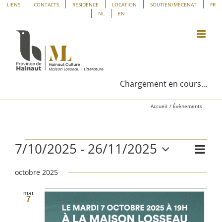
Passer
Panneau de gestion des cookies
LIENS
CONTACTS
RESIDENCE
LOCATION
SOUTIEN/MECENAT
FR
NL
EN
au
contenu
Chargement en cours...
Accueil
Évènements
7/10/2025
 - 
26/11/2025
Évènements
Navig
Liste
Navig
de
Sélectionnez
vues
octobre 2025
une
par
Évène
date.
consu
mar
7