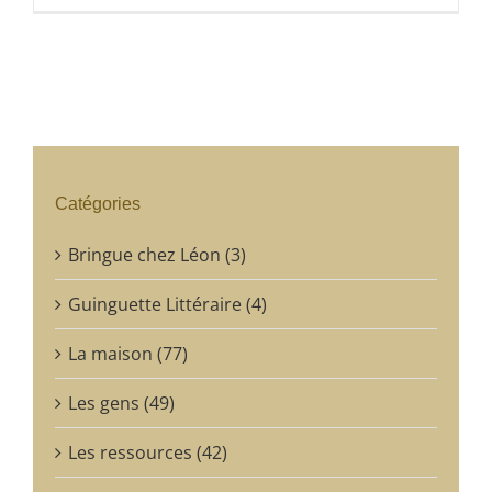
Catégories
Bringue chez Léon (3)
Guinguette Littéraire (4)
La maison (77)
Les gens (49)
Les ressources (42)