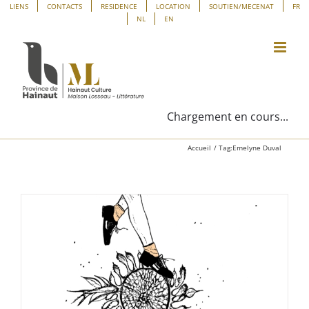
Passer
Panneau de gestion des cookies
LIENS
CONTACTS
RESIDENCE
LOCATION
SOUTIEN/MECENAT
FR
NL
EN
au
contenu
Chargement en cours...
Accueil
Tag:
Emelyne Duval