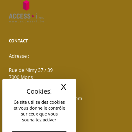
CONTACT
Adresse :
Rue de Nimy 37 / 39
7000 Mons
X
Masquer le band
Email :
reservations.losseau@gmail.com
Ce site utilise des cookies
et vous donne le contrôle
Tel: +32(0)65.398.880
sur ceux que vous
souhaitez activer