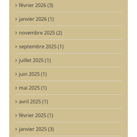
janvier 2026 (1)
novembre 2025 (2)
septembre 2025 (1)
juillet 2025 (1)
juin 2025 (1)
mai 2025 (1)
avril 2025 (1)
Quand un Catalan s’intéresse à la langue picarde…
Résidence. Carles Quevedo Garcia, Directeur du Centre régional des Archives de l’Urgell (Arxiu Comarcal de l’Urgell) à Tàrrega, en Catalogne, se passionne pour la langue picarde à la Maison Losseau.
février 2025 (1)
janvier 2025 (3)
juin 2024 (1)