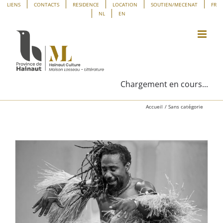
Passer
Panneau de gestion des cookies
LIENS
CONTACTS
RESIDENCE
LOCATION
SOUTIEN/MECENAT
FR
NL
EN
au
contenu
Chargement en cours...
Accueil
Sans catégorie