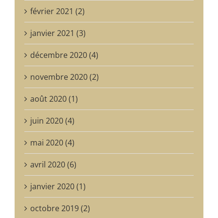
janvier 2021 (3)
décembre 2020 (4)
novembre 2020 (2)
août 2020 (1)
juin 2020 (4)
mai 2020 (4)
avril 2020 (6)
ANNONCE. PRIX DE LITTÉRATURE CHARLES PLISNIER 2025
ANNONCE. PRIX DE LITTÉRATURE CHARLES PLISNIER 2025
En 2025, le Prix de Littérature Charles Plisnier est consacré au roman et à la nouvelle. Date de remise des textes : le 23 juin 2025.
janvier 2020 (1)
octobre 2019 (2)
août 2019 (2)