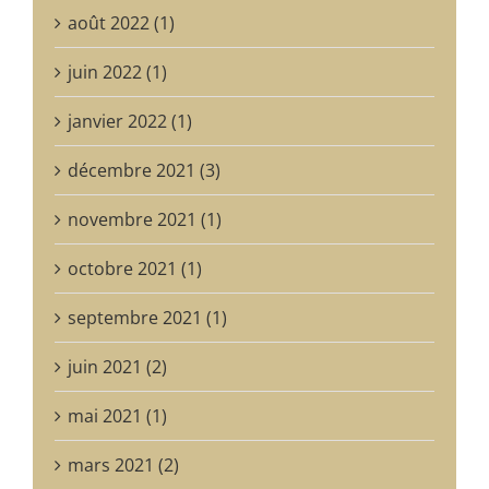
juin 2022 (1)
janvier 2022 (1)
PAS DE « BRINGUE CHEZ LEON » EN 2025
Pas de Festival Bringue chez Léon à la Maison Losseau en 2025
décembre 2021 (3)
novembre 2021 (1)
octobre 2021 (1)
septembre 2021 (1)
juin 2021 (2)
mai 2021 (1)
mars 2021 (2)
février 2021 (2)