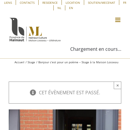
Passer
Panneau de gestion des cookies
LIENS
CONTACTS
RESIDENCE
LOCATION
SOUTIEN/MECENAT
FR
NL
EN
au
contenu
Chargement en cours...
Accueil
Stage
Bonjour c’est pour un poème – Stage à la Maison Losseau
×
CET ÉVÈNEMENT EST PASSÉ.