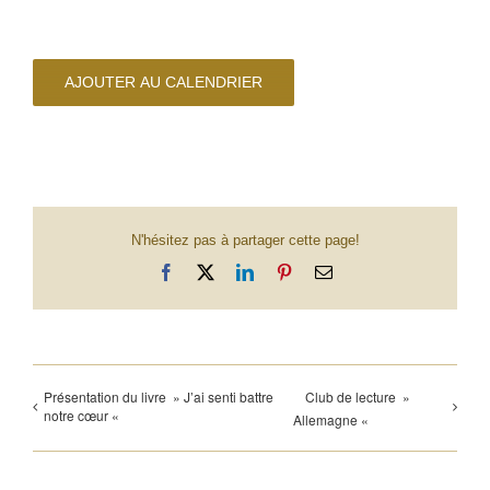
AJOUTER AU CALENDRIER
N'hésitez pas à partager cette page!
Facebook
X
LinkedIn
Pinterest
Email
Présentation du livre » J’ai senti battre
Club de lecture »
notre cœur «
Allemagne «