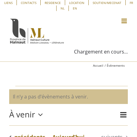
Passer
Panneau de gestion des cookies
LIENS
CONTACTS
RESIDENCE
LOCATION
SOUTIEN/MECENAT
FR
NL
EN
au
contenu
Chargement en cours...
Accueil
Évènements
Évènements
Il n’y a pas d’évènements à venir.
Notice
À venir
Navig
Liste
Navig
de
Sélectionnez
vues
une
par
Évène
Évènements
Évènements