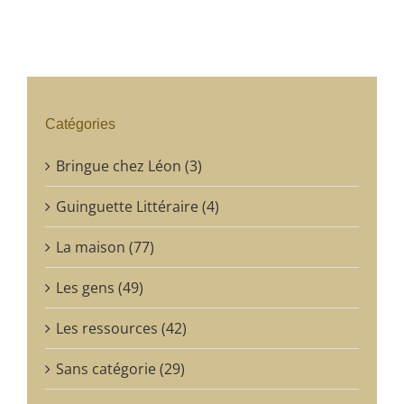
Catégories
Bringue chez Léon (3)
Guinguette Littéraire (4)
La maison (77)
Les gens (49)
Les ressources (42)
Sans catégorie (29)