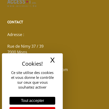
CONTACT
Adresse :
Rue de Nimy 37 / 39
7000 Mons
X
Masquer le band
Email :
reservations.losseau@gmail.com
Ce site utilise des cookies
et vous donne le contrôle
Tel: +32(0)65.398.880
sur ceux que vous
souhaitez activer
Tout accepter