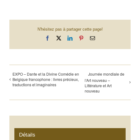
N'hésitez pas à partager cette page!
Facebook
X
LinkedIn
Pinterest
Email
EXPO – Dante et la Divine Comédie en
Journée mondiale de
Belgique francophone : livres précieux,
l’Art nouveau –
traductions et imaginaires
Littérature et Art
nouveau
Détails