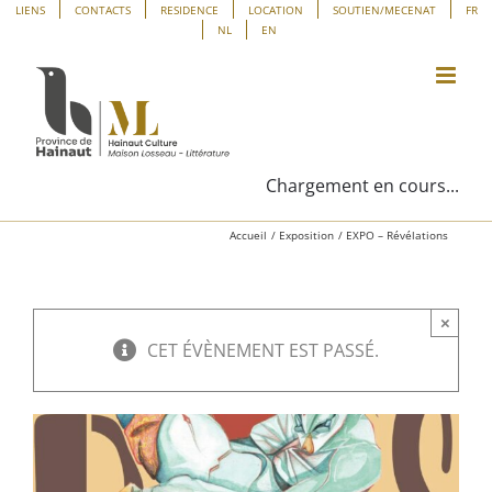
Passer
Panneau de gestion des cookies
LIENS
CONTACTS
RESIDENCE
LOCATION
SOUTIEN/MECENAT
FR
NL
EN
au
contenu
Chargement en cours...
Accueil
Exposition
EXPO – Révélations
×
CET ÉVÈNEMENT EST PASSÉ.