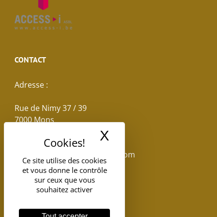
CONTACT
Adresse :
Rue de Nimy 37 / 39
7000 Mons
X
Masquer le band
Email :
reservations.losseau@gmail.com
Ce site utilise des cookies
et vous donne le contrôle
Tel: +32(0)65.398.880
sur ceux que vous
souhaitez activer
Tout accepter