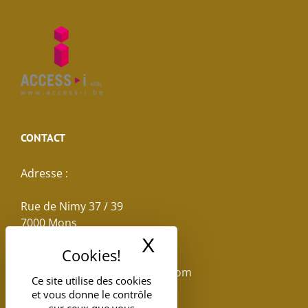
CONTACT
Adresse :
Rue de Nimy 37 / 39
7000 Mons
X
Masquer le band
Email :
reservations.losseau@gmail.com
Ce site utilise des cookies
et vous donne le contrôle
Tel: +32(0)65.398.880