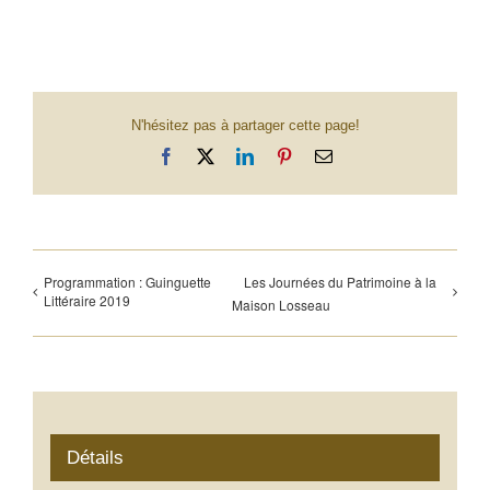
N'hésitez pas à partager cette page!
Facebook
X
LinkedIn
Pinterest
Email
Programmation : Guinguette
Les Journées du Patrimoine à la
Littéraire 2019
Maison Losseau
Détails