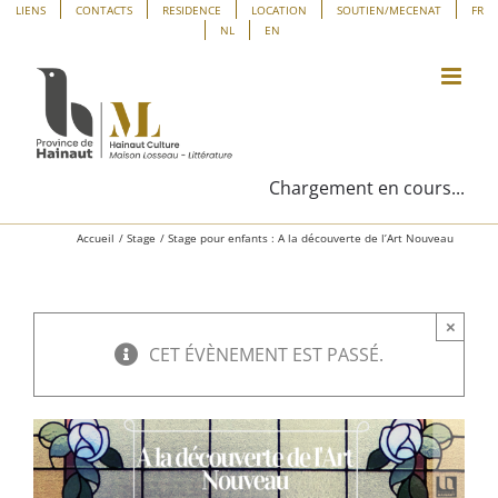
Passer
Panneau de gestion des cookies
LIENS
CONTACTS
RESIDENCE
LOCATION
SOUTIEN/MECENAT
FR
NL
EN
au
contenu
Chargement en cours...
Accueil
Stage
Stage pour enfants : A la découverte de l’Art Nouveau
×
CET ÉVÈNEMENT EST PASSÉ.