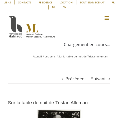
Passer
Panneau de gestion des cookies
LIENS
CONTACTS
RESIDENCE
LOCATION
SOUTIEN/MECENAT
FR
NL
EN
au
contenu
Chargement en cours...
Accueil
Les gens
Sur la table de nuit de Tristan Alleman
Précédent
Suivant
Sur la table de nuit de Tristan Alleman