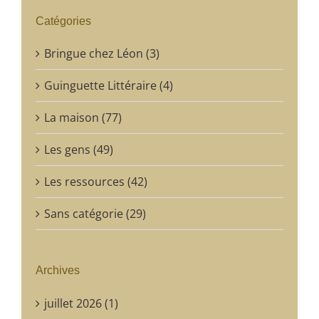
Catégories
Bringue chez Léon (3)
Guinguette Littéraire (4)
La maison (77)
Les gens (49)
Les ressources (42)
Sans catégorie (29)
Archives
juillet 2026 (1)