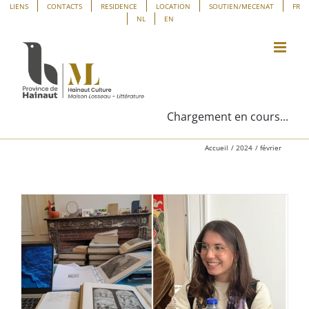
Passer
Panneau de gestion des cookies
LIENS
CONTACTS
RESIDENCE
LOCATION
SOUTIEN/MECENAT
FR
NL
EN
au
contenu
Chargement en cours...
Accueil
2024
février