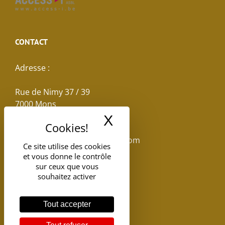
CONTACT
Adresse :
Rue de Nimy 37 / 39
7000 Mons
X
Masquer le band
Email :
reservations.losseau@gmail.com
Ce site utilise des cookies
et vous donne le contrôle
Tel: +32(0)65.398.880
sur ceux que vous
souhaitez activer
Tout accepter