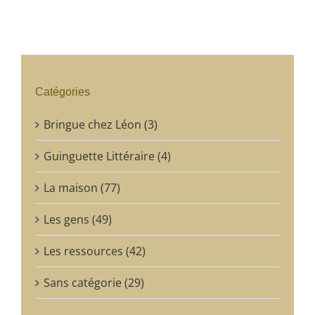
Catégories
Bringue chez Léon (3)
Guinguette Littéraire (4)
La maison (77)
Les gens (49)
Les ressources (42)
Sans catégorie (29)