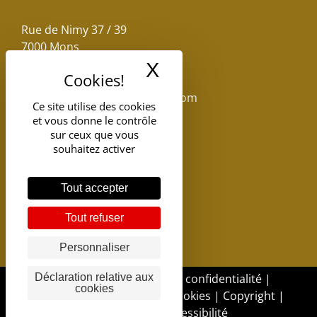
Rue de Nimy 37 / 39
7000 Mons
X
Masquer le band
Email :
reservations.losseau@gmail.com
Ce site utilise des cookies
et vous donne le contrôle
Tel: +32(0)65.398.880
sur ceux que vous
souhaitez activer
Tout accepter
Tout refuser
Personnaliser
Déclaration relative aux
DGSI - 2017 |
Politique de confidentialité
|
cookies
Politique d'utilisation des cookies
|
Copyright
|
Déclaration d’accessibilité