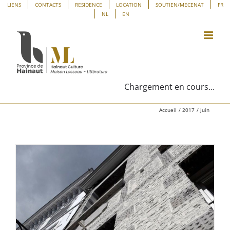
Passer
Panneau de gestion des cookies
LIENS
CONTACTS
RESIDENCE
LOCATION
SOUTIEN/MECENAT
FR
NL
EN
au
contenu
Chargement en cours...
Accueil
2017
juin