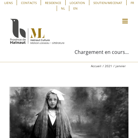
Passer
Panneau de gestion des cookies
LIENS
CONTACTS
RESIDENCE
LOCATION
SOUTIEN/MECENAT
FR
NL
EN
au
contenu
Chargement en cours...
Accueil
2021
janvier