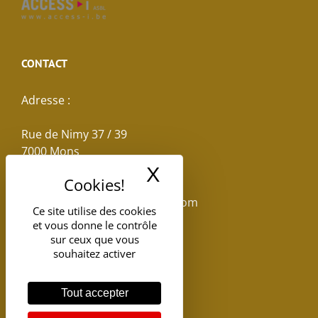
CONTACT
Adresse :
Rue de Nimy 37 / 39
7000 Mons
X
Masquer le band
Email :
reservations.losseau@gmail.com
Ce site utilise des cookies
et vous donne le contrôle
Tel: +32(0)65.398.880
sur ceux que vous
souhaitez activer
Tout accepter