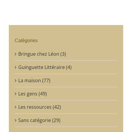
Catégories
Bringue chez Léon (3)
Guinguette Littéraire (4)
La maison (77)
Les gens (49)
Les ressources (42)
Sans catégorie (29)