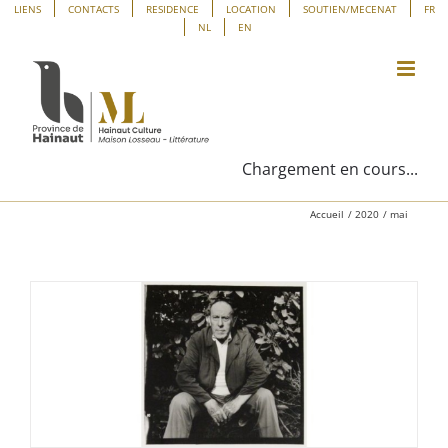
Passer
Panneau de gestion des cookies
LIENS
CONTACTS
RESIDENCE
LOCATION
SOUTIEN/MECENAT
FR
NL
EN
au
contenu
Chargement en cours...
Accueil
2020
mai