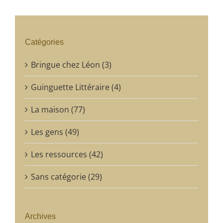
Catégories
Bringue chez Léon (3)
Guinguette Littéraire (4)
La maison (77)
Les gens (49)
Les ressources (42)
Sans catégorie (29)
Archives