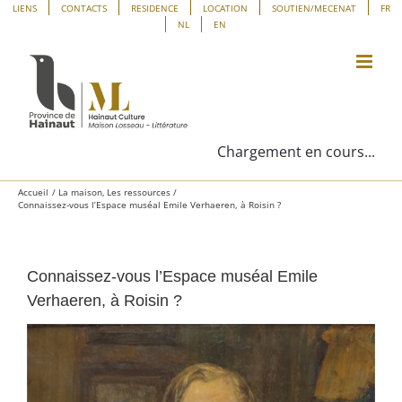
Passer
Panneau de gestion des cookies
LIENS
CONTACTS
RESIDENCE
LOCATION
SOUTIEN/MECENAT
FR
NL
EN
au
contenu
Chargement en cours...
Accueil
La maison
Les ressources
Connaissez-vous l’Espace muséal Emile Verhaeren, à Roisin ?
Connaissez-vous l’Espace muséal Emile
Verhaeren, à Roisin ?