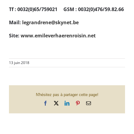
Tf : 0032(0)65/759021 GSM : 0032(0)476/59.82.66
Mail:
legrandrene@skynet.be
Site:
www.emileverhaerenroisin.net
13 juin 2018
N'hésitez pas à partager cette page!
Facebook
X
LinkedIn
Pinterest
Email