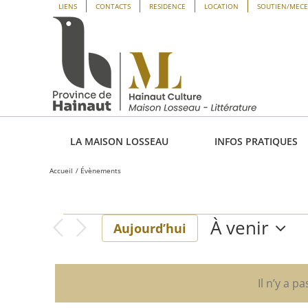
Passer
Panneau de gestion des cookies
LIENS
CONTACTS
RESIDENCE
LOCATION
SOUTIEN/MEC
au
contenu
LA MAISON LOSSEAU
INFOS PRATIQUES
Accueil
Évènements
À venir
Évènements
Aujourd’hui
Sélectionne
une
date.
Il n’y a p