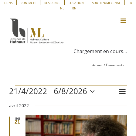
Passer
Panneau de gestion des cookies
LIENS
CONTACTS
RESIDENCE
LOCATION
SOUTIEN/MECENAT
FR
NL
EN
au
contenu
Chargement en cours...
Accueil
Évènements
21/4/2022
 - 
6/8/2026
Évènements
Navig
Liste
Navig
de
Sélectionnez
vues
avril 2022
une
par
Évène
date.
consu
jeu
21