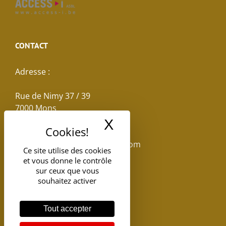
CONTACT
Adresse :
Rue de Nimy 37 / 39
7000 Mons
X
Masquer le band
Email :
reservations.losseau@gmail.com
Ce site utilise des cookies
et vous donne le contrôle
Tel: +32(0)65.398.880
sur ceux que vous
souhaitez activer
Tout accepter