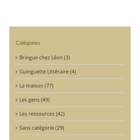
Catégories
Bringue chez Léon (3)
Guinguette Littéraire (4)
La maison (77)
Les gens (49)
Les ressources (42)
Sans catégorie (29)