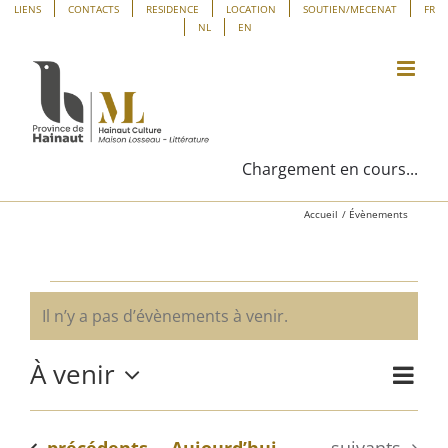
Passer
Panneau de gestion des cookies
LIENS
CONTACTS
RESIDENCE
LOCATION
SOUTIEN/MECENAT
FR
NL
EN
au
contenu
Chargement en cours...
Accueil
Évènements
Évènements
Il n’y a pas d’évènements à venir.
Notice
À venir
Navig
Liste
Navig
de
Sélectionnez
vues
une
par
Évène
Évènements
Évènements