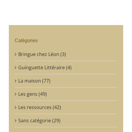
Catégories
Bringue chez Léon (3)
Guinguette Littéraire (4)
La maison (77)
Les gens (49)
Les ressources (42)
Sans catégorie (29)