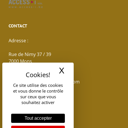
CONTACT
Adresse :
Rue de Nimy 37 / 39
7000 Mons
X
Masquer le band
Email :
reservations.losseau@gmail.com
Ce site utilise des cookies
et vous donne le contrôle
Tel: +32(0)65.398.880
sur ceux que vous
souhaitez activer
Tout accepter