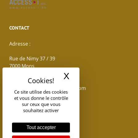
CONTACT
Adresse :
Rue de Nimy 37 / 39
7000 Mons
X
Masquer le band
Email :
reservations.losseau@gmail.com
Ce site utilise des cookies
et vous donne le contrôle
Tel: +32(0)65.398.880
sur ceux que vous
souhaitez activer
Tout accepter