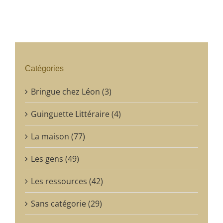
Catégories
Bringue chez Léon (3)
Guinguette Littéraire (4)
La maison (77)
Les gens (49)
Les ressources (42)
Sans catégorie (29)