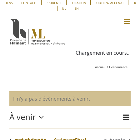
Passer
Panneau de gestion des cookies
LIENS
CONTACTS
RESIDENCE
LOCATION
SOUTIEN/MECENAT
FR
NL
EN
au
contenu
Chargement en cours...
Accueil
Évènements
Évènements
Il n’y a pas d’évènements à venir.
Notice
À venir
Navig
Liste
Navig
de
Sélectionnez
vues
une
par
Évène
Évènements
Évènements