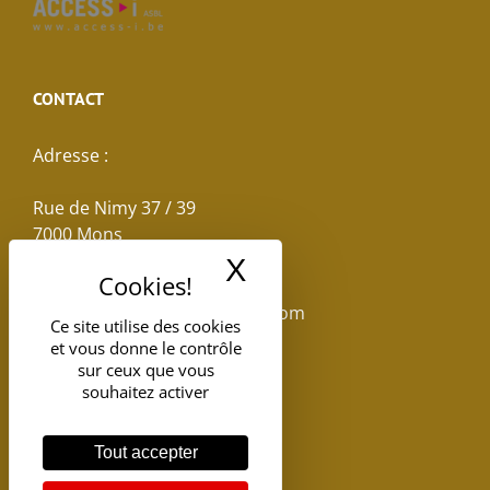
CONTACT
Adresse :
Rue de Nimy 37 / 39
7000 Mons
X
Masquer le band
Email :
reservations.losseau@gmail.com
Ce site utilise des cookies
et vous donne le contrôle
Tel: +32(0)65.398.880
sur ceux que vous
souhaitez activer
Tout accepter