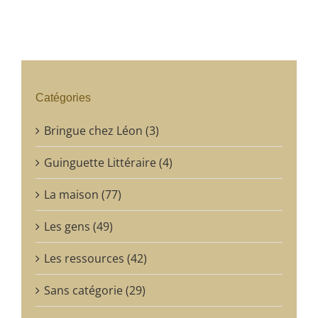
Catégories
Bringue chez Léon (3)
Guinguette Littéraire (4)
La maison (77)
Les gens (49)
Les ressources (42)
Sans catégorie (29)