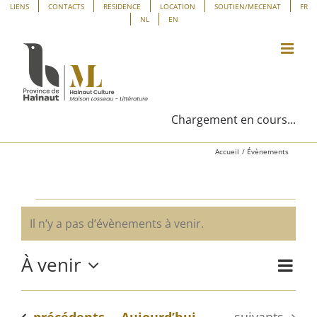
Passer
Panneau de gestion des cookies
LIENS
CONTACTS
RESIDENCE
LOCATION
SOUTIEN/MECENAT
FR
NL
EN
au
contenu
Chargement en cours...
Accueil
Évènements
Évènements
Il n’y a pas d’évènements à venir.
Notice
À venir
Navig
Liste
Navig
de
Sélectionnez
vues
une
par
Évène
Évènements
Évènements