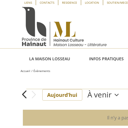
Passer
Panneau de gestion des cookies
LIENS
CONTACTS
RESIDENCE
LOCATION
SOUTIEN/MEC
au
contenu
LA MAISON LOSSEAU
INFOS PRATIQUES
Accueil
Évènements
À venir
Évènements
Aujourd’hui
Sélectionne
une
date.
Il n’y a p