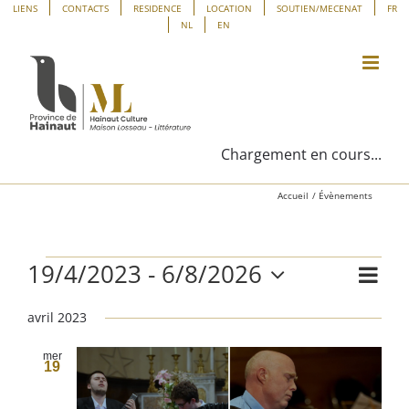
Passer
Panneau de gestion des cookies
LIENS
CONTACTS
RESIDENCE
LOCATION
SOUTIEN/MECENAT
FR
NL
EN
au
contenu
Chargement en cours...
Accueil
Évènements
19/4/2023
 - 
6/8/2026
Évènements
Navig
Liste
Navig
de
Sélectionnez
vues
avril 2023
une
par
Évène
date.
consu
mer
19