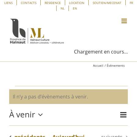
Passer
Panneau de gestion des cookies
LIENS
CONTACTS
RESIDENCE
LOCATION
SOUTIEN/MECENAT
FR
NL
EN
au
contenu
Chargement en cours...
Accueil
Évènements
Évènements
Il n’y a pas d’évènements à venir.
Notice
À venir
Navig
Liste
Navig
de
Sélectionnez
vues
une
par
Évène
Évènements
Évènements