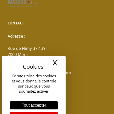
CONTACT
Adresse :
Rue de Nimy 37 / 39
7000 Mons
X
Masquer le band
Email :
reservations.losseau@gmail.com
Ce site utilise des cookies
et vous donne le contrôle
Tel: +32(0)65.398.880
sur ceux que vous
souhaitez activer
Tout accepter