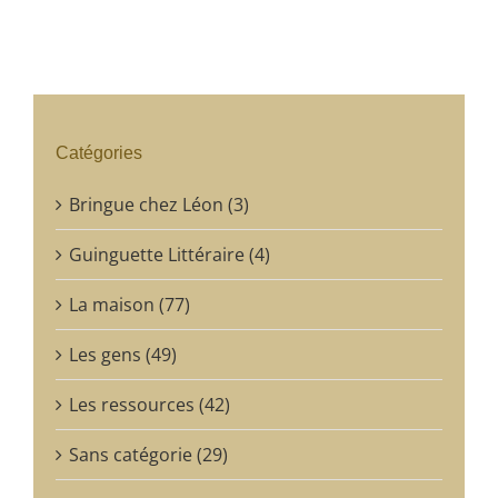
Catégories
Bringue chez Léon (3)
Guinguette Littéraire (4)
La maison (77)
Les gens (49)
Les ressources (42)
Sans catégorie (29)