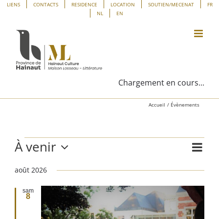
Passer
Panneau de gestion des cookies
LIENS
CONTACTS
RESIDENCE
LOCATION
SOUTIEN/MECENAT
FR
NL
EN
au
contenu
Chargement en cours...
Accueil
Évènements
À venir
Évènements
Navig
Liste
Navig
de
Sélectionnez
vues
août 2026
une
par
Évène
date.
consu
sam
8