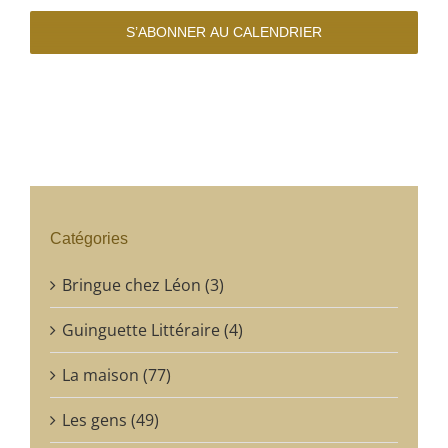
S’ABONNER AU CALENDRIER
Catégories
Bringue chez Léon (3)
Guinguette Littéraire (4)
La maison (77)
Les gens (49)