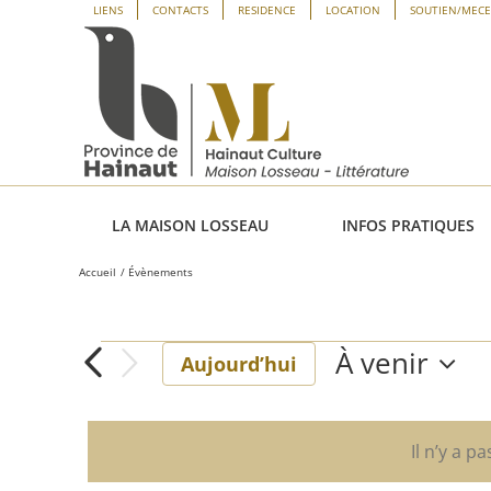
Passer
Panneau de gestion des cookies
LIENS
CONTACTS
RESIDENCE
LOCATION
SOUTIEN/MEC
au
contenu
LA MAISON LOSSEAU
INFOS PRATIQUES
Accueil
Évènements
À venir
Évènements
Aujourd’hui
Sélectionne
une
date.
Il n’y a p