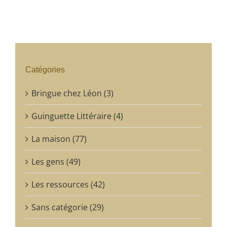
Catégories
Bringue chez Léon (3)
Guinguette Littéraire (4)
La maison (77)
Les gens (49)
Les ressources (42)
Sans catégorie (29)