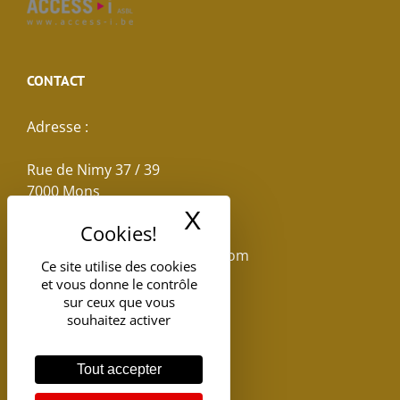
CONTACT
Adresse :
Rue de Nimy 37 / 39
7000 Mons
X
Masquer le band
Email :
reservations.losseau@gmail.com
Ce site utilise des cookies
et vous donne le contrôle
Tel: +32(0)65.398.880
sur ceux que vous
souhaitez activer
Tout accepter