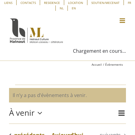
Passer
Panneau de gestion des cookies
LIENS
CONTACTS
RESIDENCE
LOCATION
SOUTIEN/MECENAT
FR
NL
EN
au
contenu
Chargement en cours...
Accueil
Évènements
Évènements
Il n’y a pas d’évènements à venir.
Notice
À venir
Navig
Liste
Navig
de
Sélectionnez
vues
une
par
Évène
Évènements
Évènements