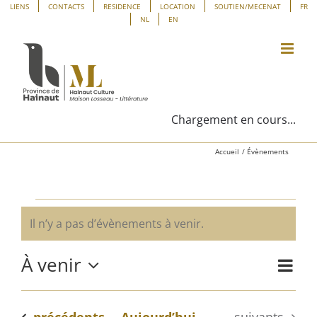
Passer
Panneau de gestion des cookies
LIENS
CONTACTS
RESIDENCE
LOCATION
SOUTIEN/MECENAT
FR
NL
EN
au
contenu
Chargement en cours...
Accueil
Évènements
Évènements
Il n’y a pas d’évènements à venir.
Notice
À venir
Navig
Liste
Navig
de
Sélectionnez
vues
une
par
Évène
Évènements
Évènements