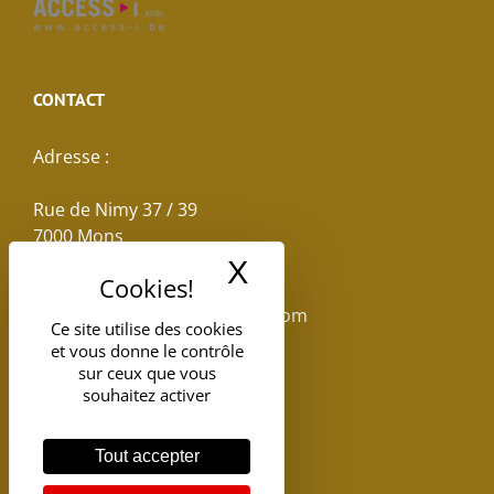
CONTACT
Adresse :
Rue de Nimy 37 / 39
7000 Mons
X
Masquer le band
Email :
reservations.losseau@gmail.com
Ce site utilise des cookies
et vous donne le contrôle
Tel: +32(0)65.398.880
sur ceux que vous
souhaitez activer
Tout accepter