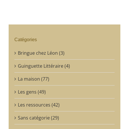
Catégories
Bringue chez Léon (3)
Guinguette Littéraire (4)
La maison (77)
Les gens (49)
Les ressources (42)
Sans catégorie (29)