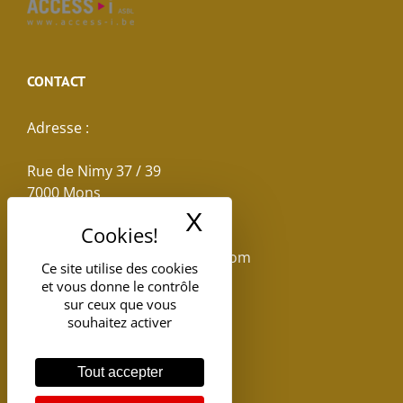
CONTACT
Adresse :
Rue de Nimy 37 / 39
7000 Mons
X
Masquer le band
Email :
reservations.losseau@gmail.com
Ce site utilise des cookies
et vous donne le contrôle
Tel: +32(0)65.398.880
sur ceux que vous
souhaitez activer
Tout accepter