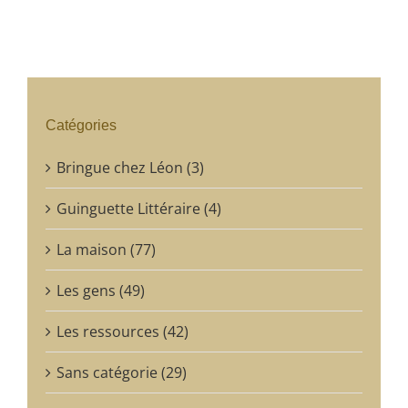
Catégories
Bringue chez Léon (3)
Guinguette Littéraire (4)
La maison (77)
Les gens (49)
Les ressources (42)
Sans catégorie (29)