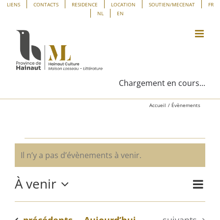
Passer
Panneau de gestion des cookies
LIENS
CONTACTS
RESIDENCE
LOCATION
SOUTIEN/MECENAT
FR
NL
EN
au
contenu
Chargement en cours...
Accueil
Évènements
Évènements
Il n’y a pas d’évènements à venir.
Notice
À venir
Navig
Liste
Navig
de
Sélectionnez
vues
une
par
Évène
Évènements
Évènements