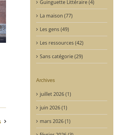
Guinguette Littéraire (4)
La maison (77)
Les gens (49)
Les ressources (42)
Sans catégorie (29)
Archives
juillet 2026 (1)
juin 2026 (1)
s
mars 2026 (1)
février 2026 (3)