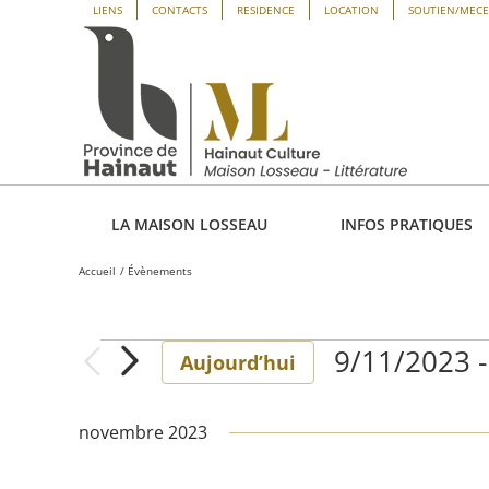
Passer
Panneau de gestion des cookies
LIENS
CONTACTS
RESIDENCE
LOCATION
SOUTIEN/MEC
au
contenu
LA MAISON LOSSEAU
INFOS PRATIQUES
Accueil
Évènements
9/11/2023
 -
Évènements
Aujourd’hui
Sélectionne
une
novembre 2023
date.