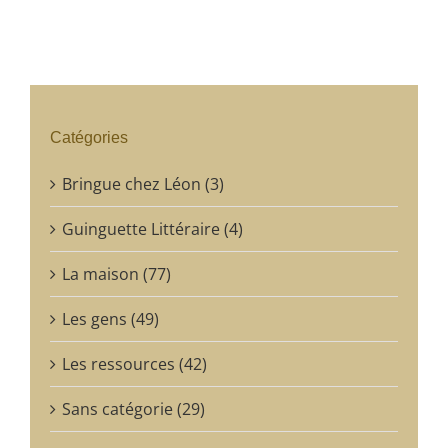
Catégories
Bringue chez Léon (3)
Guinguette Littéraire (4)
La maison (77)
Les gens (49)
Les ressources (42)
Sans catégorie (29)