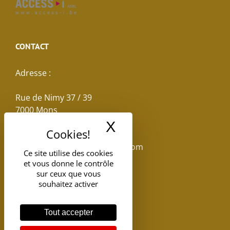
CONTACT
Adresse :
Rue de Nimy 37 / 39
7000 Mons
X
Masquer le band
Email :
reservations.losseau@gmail.com
Ce site utilise des cookies
et vous donne le contrôle
Tel: +32(0)65.398.880
sur ceux que vous
souhaitez activer
Tout accepter