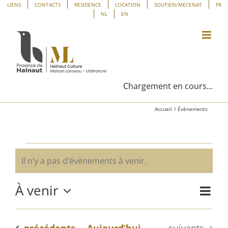
Passer
Panneau de gestion des cookies
LIENS
CONTACTS
RESIDENCE
LOCATION
SOUTIEN/MECENAT
FR
NL
EN
au
contenu
Chargement en cours...
Accueil
Évènements
Évènements
Il n’y a pas d’évènements à venir.
Notice
À venir
Navig
Liste
Navig
de
Sélectionnez
vues
une
par
Évène
Évènements
Évènements